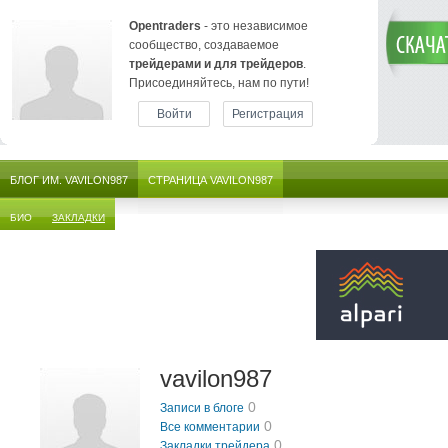
Opentraders
- это независимое
сообщество, создаваемое
трейдерами и для трейдеров
.
Присоединяйтесь, нам по пути!
Войти
Регистрация
БЛОГ ИМ. VAVILON987
СТРАНИЦА VAVILON987
БИО
ЗАКЛАДКИ
vavilon987
0
Записи в блоге
0
Все комментарии
0
Закладки трейдера